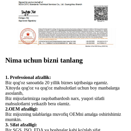
Nima uchun bizni tanlang
1. Professional afzallik:
Biz qog'oz sanoatida 20 yillik biznes tajribasiga egamiz.
Xitoyda qog'oz va qog'oz mahsulotlari uchun boy manbalarga
asoslanib,
Biz mijozlarimizga raqobatbardosh narx, yuqori sifatli
mahsulotlarni yetkazib bera olamiz.
2.OEM afzalligi:
Biz mijozning talablariga muvofiq OEMni amalga oshirishimiz
mumkin.
3. Sifat afzalligi:
Biz SGS, ISO, FDA va boshqalar kabi ko'plab sifat