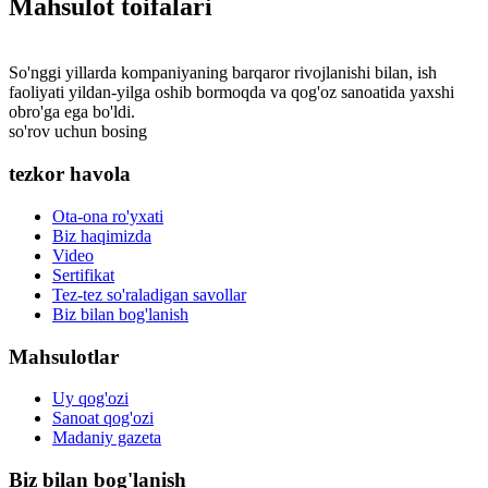
Mahsulot toifalari
So'nggi yillarda kompaniyaning barqaror rivojlanishi bilan, ish
faoliyati yildan-yilga oshib bormoqda va qog'oz sanoatida yaxshi
obro'ga ega bo'ldi.
so'rov uchun bosing
tezkor havola
Ota-ona ro'yxati
Biz haqimizda
Video
Sertifikat
Tez-tez so'raladigan savollar
Biz bilan bog'lanish
Mahsulotlar
Uy qog'ozi
Sanoat qog'ozi
Madaniy gazeta
Biz bilan bog'lanish