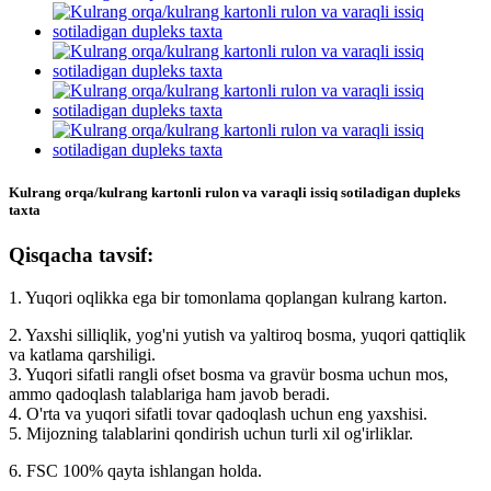
Kulrang orqa/kulrang kartonli rulon va varaqli issiq sotiladigan dupleks
taxta
Qisqacha tavsif:
1. Yuqori oqlikka ega bir tomonlama qoplangan kulrang karton.
2. Yaxshi silliqlik, yog'ni yutish va yaltiroq bosma, yuqori qattiqlik
va katlama qarshiligi.
3. Yuqori sifatli rangli ofset bosma va gravür bosma uchun mos,
ammo qadoqlash talablariga ham javob beradi.
4. O'rta va yuqori sifatli tovar qadoqlash uchun eng yaxshisi.
5. Mijozning talablarini qondirish uchun turli xil og'irliklar.
6. FSC 100% qayta ishlangan holda.