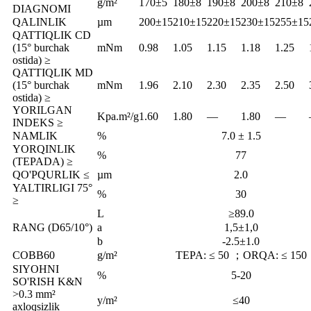
g/m²
170±5
180±8
190±8
200±8
210±8
DIAGNOMI
QALINLIK
µm
200±15
210±15
220±15
230±15
255±15
QATTIQLIK CD
(15° burchak
mNm
0.98
1.05
1.15
1.18
1.25
ostida) ≥
QATTIQLIK MD
(15° burchak
mNm
1.96
2.10
2.30
2.35
2.50
ostida) ≥
YORILGAN
Kpa.m²/g
1.60
1.80
—
1.80
—
INDEKS ≥
NAMLIK
%
7.0 ± 1.5
YORQINLIK
%
77
(TEPADA) ≥
QO'PQURLIK ≤
µm
2.0
YALTIRLIGI 75°
%
30
≥
L
≥89.0
RANG (D65/10°)
a
1,5±1,0
b
-2.5±1.0
COBB60
g/m²
TEPA: ≤ 50 ；ORQA: ≤ 150
SIYOHNI
%
5-20
SO'RISH K&N
>0.3 mm²
y/m²
≤40
axloqsizlik