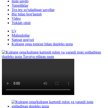
Issiq savdo
Yangiliklar
Tez-tez so'raladigan savollar
Biz bilan bog'lanish
Video
Yuklab olish
Uy
Mahsulotlar
Sanoat qog'ozi
Kulrang orqa tomoni bilan dupleks taxta