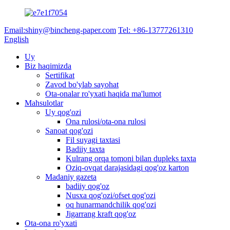
Email:shiny@bincheng-paper.com
Tel: +86-13777261310
English
Uy
Biz haqimizda
Sertifikat
Zavod bo'ylab sayohat
Ota-onalar ro'yxati haqida ma'lumot
Mahsulotlar
Uy qog'ozi
Ona rulosi/ota-ona rulosi
Sanoat qog'ozi
Fil suyagi taxtasi
Badiiy taxta
Kulrang orqa tomoni bilan dupleks taxta
Oziq-ovqat darajasidagi qog'oz karton
Madaniy gazeta
badiiy qog'oz
Nusxa qog'ozi/ofset qog'ozi
oq hunarmandchilik qog'ozi
Jigarrang kraft qog'oz
Ota-ona ro'yxati