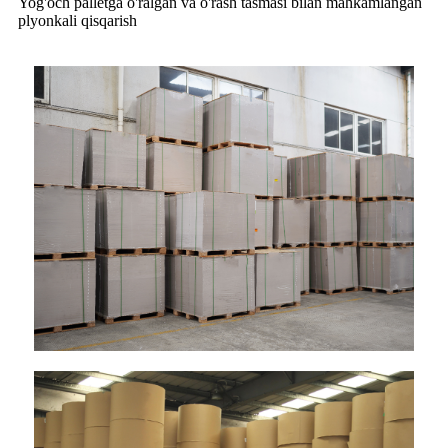
Yog'och palletga o'ralgan va o'rash tasmasi bilan mahkamlangan
plyonkali qisqarish