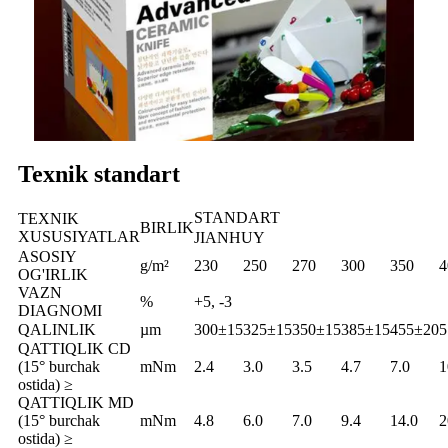
Texnik standart
STANDART
TEXNIK
BIRLIK
XUSUSIYATLAR
JIANHUY
ASOSIY
g/m²
230
250
270
300
350
4
OG'IRLIK
VAZN
%
+5, -3
DIAGNOMI
QALINLIK
µm
300±15
325±15
350±15
385±15
455±20
5
QATTIQLIK CD
(15° burchak
mNm
2.4
3.0
3.5
4.7
7.0
1
ostida) ≥
QATTIQLIK MD
(15° burchak
mNm
4.8
6.0
7.0
9.4
14.0
2
ostida) ≥