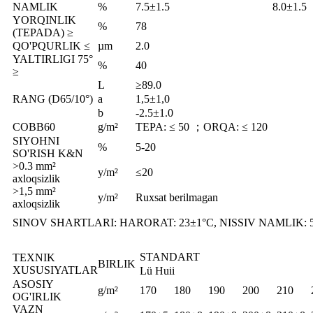
NAMLIK
%
7.5±1.5
8.0±1.5
YORQINLIK
%
78
(TEPADA) ≥
QO'PQURLIK ≤
µm
2.0
YALTIRLIGI 75°
%
40
≥
L
≥89.0
RANG (D65/10°)
a
1,5±1,0
b
-2.5±1.0
COBB60
g/m²
TEPA: ≤ 50 ；ORQA: ≤ 120
SIYOHNI
%
5-20
SO'RISH K&N
>0.3 mm²
y/m²
≤20
axloqsizlik
>1,5 mm²
y/m²
Ruxsat berilmagan
axloqsizlik
SINOV SHARTLARI: HARORAT: 23±1°C, NISSIV NAMLIK: 
STANDART
TEXNIK
BIRLIK
XUSUSIYATLAR
Lü Huii
ASOSIY
g/m²
170
180
190
200
210
OG'IRLIK
VAZN