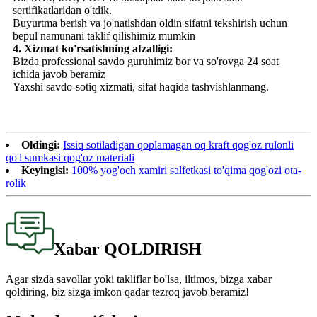
sertifikatlaridan o'tdik.
Buyurtma berish va jo'natishdan oldin sifatni tekshirish uchun
bepul namunani taklif qilishimiz mumkin
4. Xizmat ko'rsatishning afzalligi:
Bizda professional savdo guruhimiz bor va so'rovga 24 soat
ichida javob beramiz
Yaxshi savdo-sotiq xizmati, sifat haqida tashvishlanmang.
Oldingi:
Issiq sotiladigan qoplamagan oq kraft qog'oz rulonli
qo'l sumkasi qog'oz materiali
Keyingisi:
100% yog'och xamiri salfetkasi to'qima qog'ozi ota-
rolik
Xabar QOLDIRISH
Agar sizda savollar yoki takliflar bo'lsa, iltimos, bizga xabar
qoldiring, biz sizga imkon qadar tezroq javob beramiz!