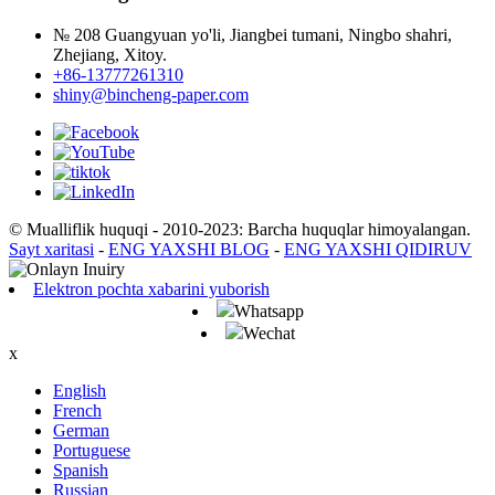
№ 208 Guangyuan yo'li, Jiangbei tumani, Ningbo shahri,
Zhejiang, Xitoy.
+86-13777261310
shiny@bincheng-paper.com
© Mualliflik huquqi - 2010-2023: Barcha huquqlar himoyalangan.
Sayt xaritasi
-
ENG YAXSHI BLOG
-
ENG YAXSHI QIDIRUV
Elektron pochta xabarini yuborish
Whatsapp
Wechat
x
English
French
German
Portuguese
Spanish
Russian