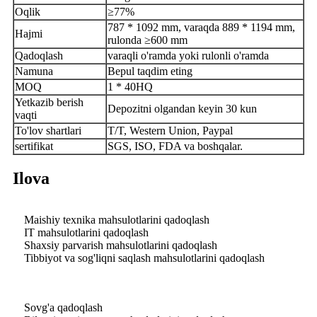
Oqlik
≥77%
787 * 1092 mm, varaqda 889 * 1194 mm,
Hajmi
rulonda ≥600 mm
Qadoqlash
varaqli o'ramda yoki rulonli o'ramda
Namuna
Bepul taqdim eting
MOQ
1 * 40HQ
Yetkazib berish
Depozitni olgandan keyin 30 kun
vaqti
To'lov shartlari
T/T, Western Union, Paypal
sertifikat
SGS, ISO, FDA va boshqalar.
Ilova
Maishiy texnika mahsulotlarini qadoqlash
IT mahsulotlarini qadoqlash
Shaxsiy parvarish mahsulotlarini qadoqlash
Tibbiyot va sog'liqni saqlash mahsulotlarini qadoqlash
Sovg'a qadoqlash