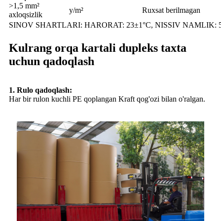
>1,5 mm²
y/m²
Ruxsat berilmagan
axloqsizlik
SINOV SHARTLARI: HARORAT: 23±1°C, NISSIV NAMLIK: 
Kulrang orqa kartali dupleks taxta
uchun qadoqlash
1. Rulo qadoqlash:
Har bir rulon kuchli PE qoplangan Kraft qog'ozi bilan o'ralgan.