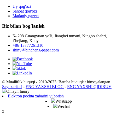
Uy qog'ozi
Sanoat qog'ozi
Madaniy gazeta
Biz bilan bog'lanish
№ 208 Guangyuan yo'li, Jiangbei tumani, Ningbo shahri,
Zhejiang, Xitoy.
+86-13777261310
shiny@bincheng-paper.com
© Mualliflik huquqi - 2010-2023: Barcha huquqlar himoyalangan.
Sayt xaritasi
-
ENG YAXSHI BLOG
-
ENG YAXSHI QIDIRUV
Elektron pochta xabarini yuborish
Whatsapp
Wechat
x