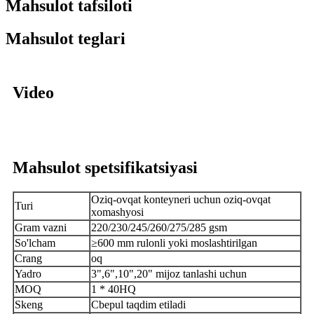
Mahsulot tafsiloti
Mahsulot teglari
Video
Mahsulot spetsifikatsiyasi
Oziq-ovqat konteyneri uchun oziq-ovqat
Turi
xomashyosi
Gram vazni
220/230/245/260/275/285 g
sm
S
o'lcham
≥
600 mm rulonli yoki moslashtirilgan
C
rang
oq
Yadro
3
"
,6
"
,10
"
,20
"
mijoz tanlashi uchun
MOQ
1 * 40HQ
S
keng
C
bepul taqdim etiladi