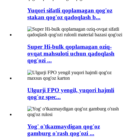
Yuqori sifatli qoplamagan qog'oz
stakan qog'oz qadoqlash b...
Super Hi-bulk qoplamagan oziq-
ovqat mahsuloti uchun qadoqlash
qog'ozi ...
Ulgurji FPO yengil, yuqori hajmli
qog'oz spec...
Yog' o'tkazmaydigan qog'oz
gamburg o'rash qog'ozi ...