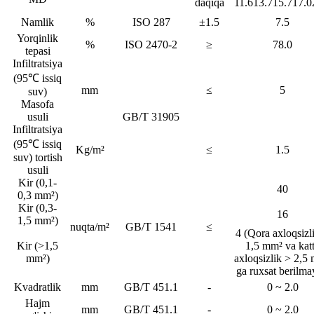
daqiqa
11.6
13.7
15.7
17.0
Namlik
%
ISO 287
±1.5
7.5
Yorqinlik
%
ISO 2470-2
≥
78.0
tepasi
Infiltratsiya
(95℃ issiq
mm
≤
5
suv)
Masofa
usuli
GB/T 31905
Infiltratsiya
(95℃ issiq
Kg/m²
≤
1.5
suv) tortish
usuli
Kir (0,1-
40
0,3 mm²)
Kir (0,3-
16
1,5 mm²)
nuqta/m²
GB/T 1541
≤
4 (Qora axloqsizl
Kir (>1,5
1,5 mm² va kat
mm²)
axloqsizlik > 2,5
ga ruxsat berilma
Kvadratlik
mm
GB/T 451.1
-
0 ~ 2.0
Hajm
mm
GB/T 451.1
-
0 ~ 2.0