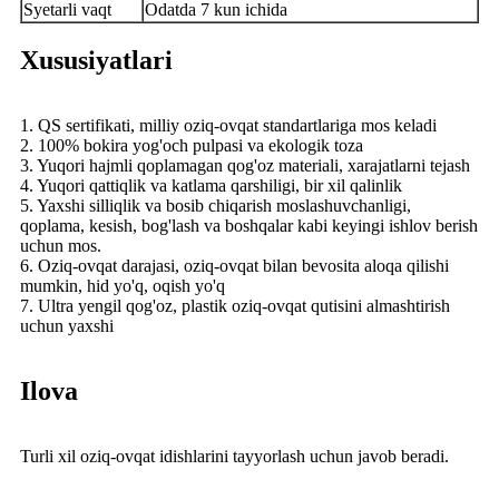
S
yetarli vaqt
Odatda 7 kun ichida
Xususiyatlari
1. QS sertifikati, milliy oziq-ovqat standartlariga mos keladi
2. 100% bokira yog'och pulpasi va ekologik toza
3. Yuqori hajmli qoplamagan qog'oz materiali, xarajatlarni tejash
4. Yuqori qattiqlik va katlama qarshiligi, bir xil qalinlik
5. Yaxshi silliqlik va bosib chiqarish moslashuvchanligi,
qoplama, kesish, bog'lash va boshqalar kabi keyingi ishlov berish
uchun mos.
6. Oziq-ovqat darajasi, oziq-ovqat bilan bevosita aloqa qilishi
mumkin, hid yo'q, oqish yo'q
7. Ultra yengil qog'oz, plastik oziq-ovqat qutisini almashtirish
uchun yaxshi
Ilova
Turli xil oziq-ovqat idishlarini tayyorlash uchun javob beradi.