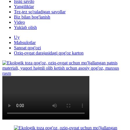
Issiq savdo
Yangiliklar
Tez-tez so'raladigan savollar
Biz bilan bog'lanish
Video
Yuklab olish
Uy
Mahsulotlar
Sanoat qog'ozi
Oziq-ovqat darajasidagi qog'oz karton