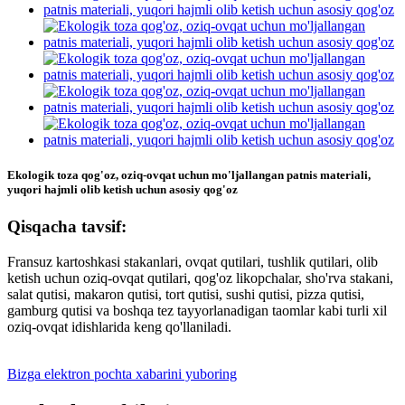
Ekologik toza qog'oz, oziq-ovqat uchun mo'ljallangan patnis materiali,
yuqori hajmli olib ketish uchun asosiy qog'oz
Qisqacha tavsif:
Fransuz kartoshkasi stakanlari, ovqat qutilari, tushlik qutilari, olib
ketish uchun oziq-ovqat qutilari, qog'oz likopchalar, sho'rva stakani,
salat qutisi, makaron qutisi, tort qutisi, sushi qutisi, pizza qutisi,
gamburg qutisi va boshqa tez tayyorlanadigan taomlar kabi turli xil
oziq-ovqat idishlarida keng qo'llaniladi.
Bizga elektron pochta xabarini yuboring