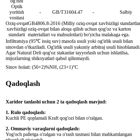
og'ishi
Optik
yoritish
-
GB/T31604.47
-
Salbiy
vositasi
Oziq-ovqat
GB4806.8-2016 (Milliy oziq-ovqat xavfsizligi standartlar
xavfsizligi
oziq-ovqat bilan aloqa qilish uchun qog'oz va karton
standarti
materiallari va mahsulotlari) bo'yicha malakaga ega.
Infiltratsiya (95℃ issiq suv) masofa usuli yoki og'irlik usuli bilan
sinovdan o'tkaziladi. Og'irlik usuli yakuniy arbitraj usuli hisoblanadi
Agar Natural Deli qog'oz stakanlar tayyorlash uchun ishlatilsa,
mijozlarning shikoyatlari qabul qilinmaydi.
Sinov holati: (50+2)%NH, (23+1)°C
Qadoqlash
Xaridor tanlashi uchun 2 ta qadoqlash mavjud:
1. Rulo qadoqlash:
Kuchli PE qoplamali Kraft qog'ozi bilan o'ralgan.
2. Ommaviy varaqlarni qadoqlash:
Yog'och palletga o'ralgan va o'rash tasmasi bilan mahkamlangan
plyonkali qisqarish