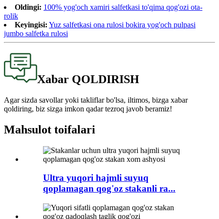
Oldingi:
100% yog'och xamiri salfetkasi to'qima qog'ozi ota-
rolik
Keyingisi:
Yuz salfetkasi ona rulosi bokira yog'och pulpasi
jumbo salfetka rulosi
Xabar QOLDIRISH
Agar sizda savollar yoki takliflar bo'lsa, iltimos, bizga xabar
qoldiring, biz sizga imkon qadar tezroq javob beramiz!
Mahsulot toifalari
Ultra yuqori hajmli suyuq
qoplamagan qog'oz stakanli ra...