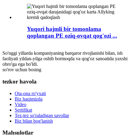
Yuqori hajmli bir tomonlama
qoplangan PE oziq-ovqat qog'ozi ...
So'nggi yillarda kompaniyaning barqaror rivojlanishi bilan, ish
faoliyati yildan-yilga oshib bormoqda va qog'oz sanoatida yaxshi
obro'ga ega bo'ldi.
so'rov uchun bosing
tezkor havola
Ota-ona ro'yxati
Biz haqimizda
Video
Sertifikat
Tez-tez so'raladigan savollar
Biz bilan bog'lanish
Mahsulotlar