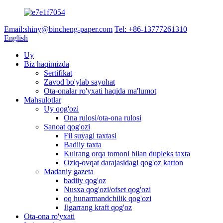
Email:shiny@bincheng-paper.com
Tel: +86-13777261310
English
Uy
Biz haqimizda
Sertifikat
Zavod bo'ylab sayohat
Ota-onalar ro'yxati haqida ma'lumot
Mahsulotlar
Uy qog'ozi
Ona rulosi/ota-ona rulosi
Sanoat qog'ozi
Fil suyagi taxtasi
Badiiy taxta
Kulrang orqa tomoni bilan dupleks taxta
Oziq-ovqat darajasidagi qog'oz karton
Madaniy gazeta
badiiy qog'oz
Nusxa qog'ozi/ofset qog'ozi
oq hunarmandchilik qog'ozi
Jigarrang kraft qog'oz
Ota-ona ro'yxati