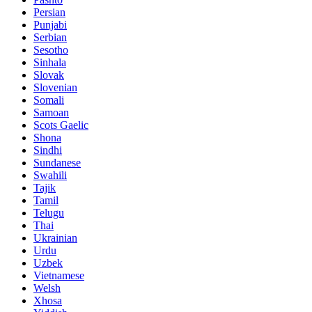
Persian
Punjabi
Serbian
Sesotho
Sinhala
Slovak
Slovenian
Somali
Samoan
Scots Gaelic
Shona
Sindhi
Sundanese
Swahili
Tajik
Tamil
Telugu
Thai
Ukrainian
Urdu
Uzbek
Vietnamese
Welsh
Xhosa