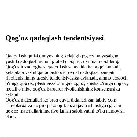
Qog'oz qadoqlash tendentsiyasi
Qadoqlash qutisi dunyosining kelajagi qog'ozdan yasalgan,
yashil qadoqlash uchun global chaqiriq, uyimizni qadrlang.
Qog'oz texnologiyasi qadoqlash sanoatida keng qo'llaniladi,
kelajakda yashil qadoqlash oziq-ovqat qadoqlash sanoati
rivojlanishining asosiy tendentsiyasiga aylanadi, ammo yog'och
o'rniga qog'oz, plastmassa o'rniga qog'oz, shisha o'rniga qog'oz,
metall o'rniga qog'oz barqaror rivojlanishning konsensusiga
aylandi.
Qog'oz materiallari ko'proq qayta tiklanadigan tabiiy xom
ashyolarga va ko'proq ekologik toza qayta ishlashga ega, bu
qog'oz materiallarining rivojlanish salohiyatini to'liq namoyish
etadi.