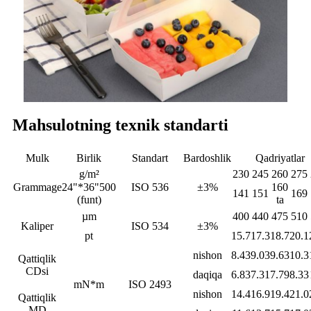
Mahsulotning texnik standarti
Mulk
Birlik
Standart
Bardoshlik
Qadriyatlar
g/m²
230
245
260
275
Grammage
24"*36"500
ISO 536
±3%
160
141
151
169
(funt)
ta
µm
400
440
475
510
Kaliper
ISO 534
±3%
pt
15.7
17.3
18.7
20.1
nishon
8.43
9.03
9.63
10.3
Qattiqlik
CDsi
daqiqa
6.83
7.31
7.79
8.33
mN*m
ISO 2493
nishon
14.4
16.9
19.4
21.0
Qattiqlik
MD